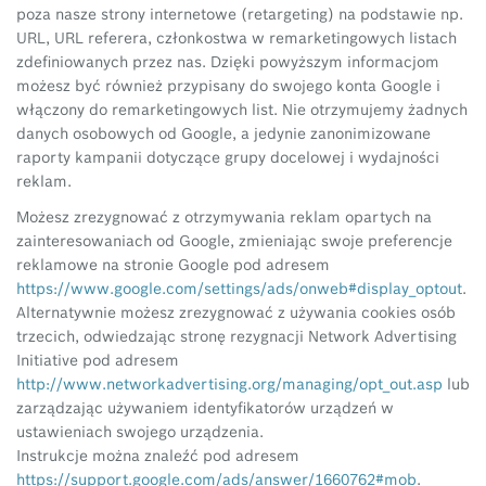
poza nasze strony internetowe (retargeting) na podstawie np.
URL, URL referera, członkostwa w remarketingowych listach
zdefiniowanych przez nas. Dzięki powyższym informacjom
możesz być również przypisany do swojego konta Google i
włączony do remarketingowych list. Nie otrzymujemy żadnych
danych osobowych od Google, a jedynie zanonimizowane
raporty kampanii dotyczące grupy docelowej i wydajności
reklam.
Możesz zrezygnować z otrzymywania reklam opartych na
zainteresowaniach od Google, zmieniając swoje preferencje
reklamowe na stronie Google pod adresem
https://www.google.com/settings/ads/onweb#display_optout
.
Alternatywnie możesz zrezygnować z używania cookies osób
trzecich, odwiedzając stronę rezygnacji Network Advertising
Initiative pod adresem
http://www.networkadvertising.org/managing/opt_out.asp
lub
zarządzając używaniem identyfikatorów urządzeń w
ustawieniach swojego urządzenia.
Instrukcje można znaleźć pod adresem
https://support.google.com/ads/answer/1660762#mob
.